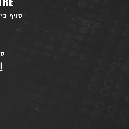
TRE
סניף ביל"ו - בו
סני
l