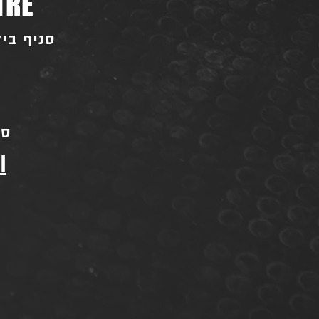
TRE
סניף ביל"ו - בו
סני
l