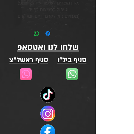
מגוון מוצרים לשיפור אחיזה (גריפ) 
וטיפול בפציעות כף יד.
(מגנזיום נוזלי/ קרם ידיים יום/ קרם 
ידיים לילה)
שלחו לנו ואטסאפ
סניף ביל"ו
סניף ראשל"צ