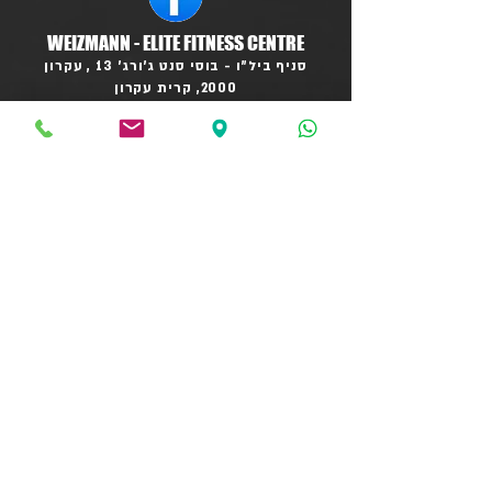
WEIZMANN - ELITE FITNESS CENTRE
סניף ביל"ו - בוסי סנט ג'ורג' 13 , עקרון
2000, קרית עקרון
info@crossfitweizmann.co.il
סניף ראשל"צ - לישנסקי 4 , קומה 3 ,
ראשל"צ
soho@crossfitweizmann.co.il
08-91-222-71