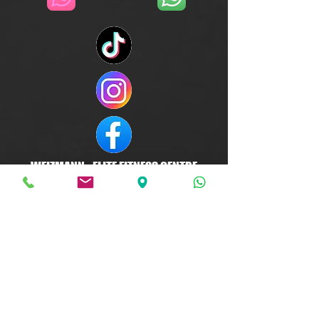
WEIZMANN - ELITE FITNESS CENTRE
סניף ביל"ו - בוסי סנט ג'ורג' 13 , עקרון
2000, קרית עקרון
info@crossfitweizmann.co.il
סניף ראשל"צ - לישנסקי 4 , קומה 3 ,
ראשל"צ
soho@crossfitweizmann.co.il
08-91-222-71