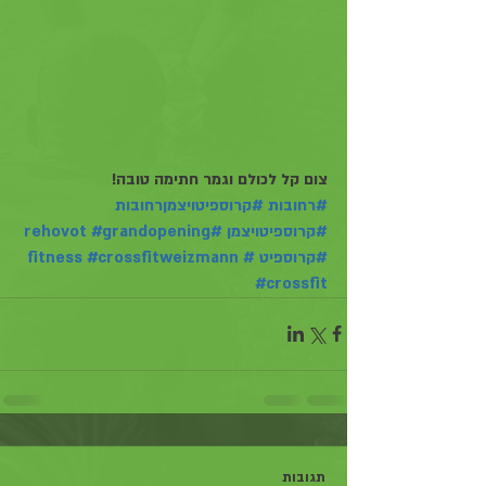
צום קל לכולם וגמר חתימה טובה!
#רחובות
#קרוספיטויצמןרחובות
#קרוספיטויצמן
#rehovot
#grandopening
#קרוספיט
#fitness
#crossfitweizmann
#crossfit
תגובות