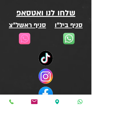
שלחו לנו ואטסאפ
סניף ביל"ו
סניף ראשל"צ
WEIZMANN - ELITE FITNESS CENTRE
סניף ביל"ו - בוסי סנט ג'ורג' 13 , עקרון
2000, קרית עקרון
info@crossfitweizmann.co.il