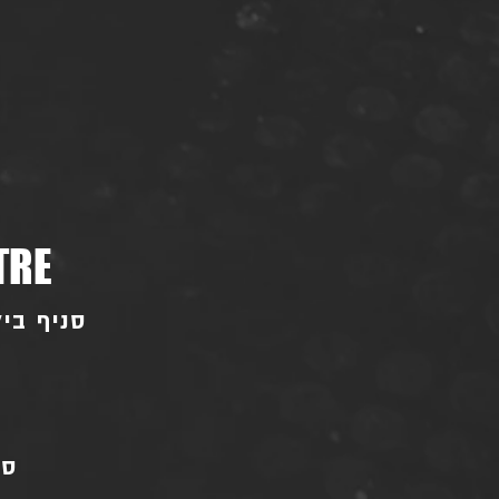
TRE
סניף ביל"ו - בו
סני