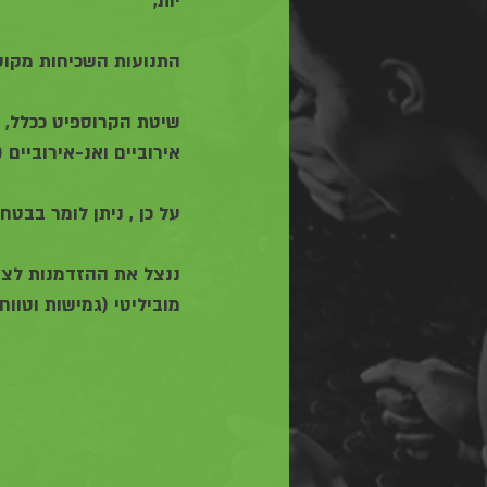
יות,
התנועות השכיחות מקושר
שיטת הקרוספיט ככלל, בנ
אירוביים ואנ-אירוביים (
על כן , ניתן לומר בבטח
ננצל את ההזדמנות לציין
מוביליטי (גמישות וטווחי