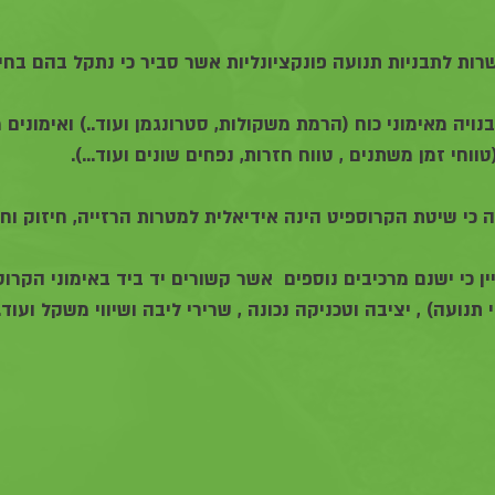
ות לתבניות תנועה פונקציונליות אשר סביר כי נתקל בהם בחיי 
ויה מאימוני כוח (הרמת משקולות, סטרונגמן ועוד..) ואימונים 
טווחי זמן משתנים , טווח חזרות, נפחים שונים ועוד...).
ה כי שיטת הקרוספיט הינה אידיאלית למטרות הרזייה, חיזוק וחי
 כי ישנם מרכיבים נוספים  אשר קשורים יד ביד באימוני הקרוספ
 תנועה) , יציבה וטכניקה נכונה , שרירי ליבה ושיווי משקל ועוד..