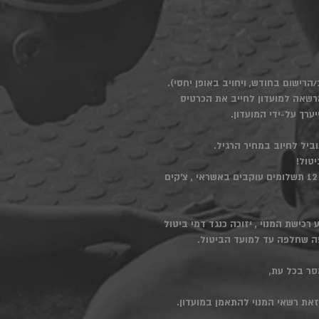
הרשאה למועדון לחייב את הכרטיס
ערך על-ידי המועדון.
– מנוי במחיר הנחה עם התחייבות מראש לתקופה של 12 חודשים. תשלום דמי המנוי השנתי ישולם עד 12 תשלומים עוקבים באשראי , צ'קים
העסקה : מנוי רשאי לבטל חברותו במועדון בתוך 14 ימים מיום ביצוע רכישת המנוי , יזוכה כנגד דמי ביטול
את רשאי המנוי להתאמן במועדון.