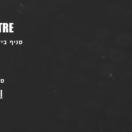
TRE
סניף ביל"ו - בו
סני
l