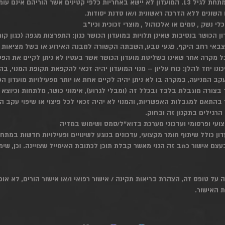
אינם עומדים בנהלי הבטיחות הנ"ל.
שונים ללא הדרכה ראשונית ו/או סדנת יסודות.
כלי נשק , סמים או אלכוהול , מוצרי זכוכית וכיו"ב
עדון הכושר בנסיבות שאינן תלויות במועדון הכושר כגון: התפרצות מגפה (כגון קור
צבאי רחב היקף, פגעי טבע, השבתה הקשורה למבנה האירוע או בשל מציאות 
ל מקרה אחר שאינו בשליטת מועדון הכושר אשר בעטיו לא ניתן לקיים את הפע
כונו יחד להלן: כוח עליון – מנוי המועדון יהיה זכאי להקפאת תקופת המנוי,
 עקב המניעה, במקרה בו לא ניתן יהיה לקיים אחת או יותר מפעילויות מועדון ה
בצורה מוגבלת בלבד ובכלל זה (ומבלי לגרוע), אימוני כושר, מלתחות וכיוצא ב
 בהתאם למגבלות האפשריות, והמנוי לא יהיה זכאי לכל פיצוי או שיפוי עקב ה
 הרגילים בתקנון זה ובחוק.
 כולל שיתוף חומר מקצועי, עדכונים בנוגע לשינויים ופעילויות חדשות במתח
צם אישור כתב זה הנני מאשר קבלת תוכן לכתובת האימייל שצויינה. וכן, שי
ה על טופס זה, הצהרת בריאות תקינה / אישור רפואי ו/או אישור הורים, לא א
 האישור.