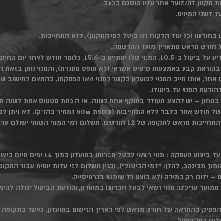
ת תקנון זה/מועד אחר עליו הוסכם בכתב.
ד לשני המינים.
 בחודשו (כל עוד הלקוח לא ביטל לפי התקנון), ללא התחייבות.
 חודש מראש מתאריך מועד ההרשמה.
ו בהוראת קבע באמצעות כרטיס אשראי (לא תופס מסגרת), והמנוי נותן בזאת 
אחר, אותו חייב המנוי למועדון בקשר למנוי ו/או הפסקתו, בהתאם לחישוב שיי
בלבד ללא התחייבות (תוספת 50₪ למחיר בהו"ק). לא ניתן לביטול!
1. ביטול מנוי במהלך 14 ימים ממועד ביצוע 
 להפסיק בהתראה של חודש מראש לפי תאריך הרישום במועדון, כאשר בתקופה ז
לום דמי ביטול.