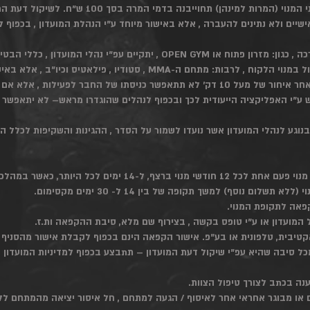
 אישיים ולא נתינים להעברה , אלא באישור מיוחד ע"י הנהלת המועדון , בכפוף 
אש ע"י האפליקציה הייעודית לכך ובכפוף לנהלים שהוגדרו מראש– לא יתאפשר 
ם לכל היותר, כאשר במהלכה לא יגבו דמי מנוי.
שלום נוסף) למשך תקופה של בין 14 ל- 30 ימים מקסימום.
ועדון או ע"י טופס בקשה , בצירוף שם מלא, סיבת ההקפאה ות.ז.
טיבית, טלפונית או בע"פ. אישור הקפאה הינם בכפוף לקבלת אישור מהסניף ב
ל סיבה שהיא עפ"י שיקול דעת המועדון – תתבצע בכפוף למדיניות המועדון 
ענה בכתב לצורך טיפול הצוות.
ים או מבוגר אחראי אחר לאיסוף / הגעה למתחם , חל איסור יציאה מהמתחם ללא