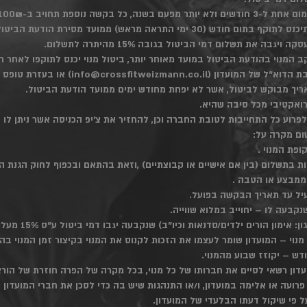
ספת תחויב ב-100₪ "דמי המרה".
ביטול מנוי שנתי - ביטול העסקה תיכנס לתוקף בתום חודש (30 ימי התראה מראש) ממ
ה את תשלום דמי הביטול בגובה 15% מהיתרה לתשלום.
הודעת הביטול בכתב בלבד לכתובת הדוא"ל של המ
ותאריך מבוקש לביטול, אשר לא יפחת מחודש ימים ממועד הודעת הביטול.
ואקטיבי מכל סיבה שהיא.
פרוע כל התחייבות לטובת החברה וכן, להחזיר את צ'יפ הכניסה אשר ניתן לו
פת המנוי .
ות בתשלום (בין אם אישיים או קבוצתיים) ,וזאת בהתאם ובכפוף לחוק הגנת הצ
ממבצע או הטבה .
עיל עד תאריך הבקשה בפועל.
נקבעה לו – יחוייב במלוא שווייה.
ון הורים ילדים/סדנאות וכיו"ב) שנקבעה יגבו דמי ביטול ע"ס 15% מעלות הפעילות.
 מנוי – המועדון שומר לעצמו את הזכות לקנוס את המנוי בקיצור זמן המנוי 
המועדון רשאי לסיים את חברותו של כל מנוי, בכל מקרה של הפרה חוזרת של הו
רועה או אלימה במועדון, ו/או התנהגות שיש בה כדי לסכן את חברי המועדון 
על פי שיקול דעתו הבלעדי של המועדון.