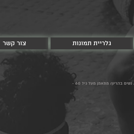
גלריית תמונות
צור קשר
כל אדם אשר סובל מבעיה רפואית/ כאבים בחזה/ סחרחורות/ איבוד הכרה/ מחלות לב/ ריאות/ מטופל תרופתית/ נשים בהריון/ מתאמן מעל גיל 60 -