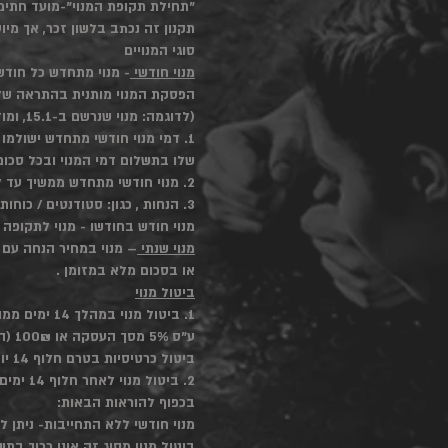
"תחילת תקופת המנוי"-מועד חתימ
תקנון זה נכתב בלשון זכר, אך מיוע
סוגי המנויים
מנוי חודשי
- מנוי מתחדש כל חודש
הפסקת המנוי מותנית בהתראה של
(לדוגמה: מנוי שנרשם ב-15.1, ומודיע על ביטול ב-10.5, המנוי שלו יסתיים ב-15.6, כלומר חודש לאחר יום החיוב/הרישום בחודש, ויחויב באופן יחסי).
1. דמי מנוי חודשי מתחדש ישולמ
שלו בתשלום דמי המנוי ובכל סכום 
2. מנוי חודשי מתחדש ממשיך עד להודעת המנוי על ביטולו.
3. הנחות , כגון: סטודנטים / כוחות בטחון – יש להציג תעודה בתוקף אחת לשנה. אי הוכחת סטטוס אחת לשנה תוביל לחיוב במחיר הרגיל.
מנוי חודש בחודשו - מנוי לתקופה של חודש אחד 
מנוי שנתי
או בסכום מלא במזומן .
ביטול מנוי
ע"ס 5% מסך העסקה או 100₪ (הנמוך מבינהם, להלן: "דמי הביטול"), ובגין תשלום לפי עלות יומית עבור התקופה שחלפה עד למועד הביטול.
ביטול כרטיסיות בטרם חלוף 14 יום – יזוכו רק במידה ולא בוצע כל שימוש בכרטיסייה.
2. ביטול מנוי לאחר חלוף 14 ימים ממועד עריכתו: מנוי רשאי לבטל חברותו במועדון, והודעת הביטול יכולה להימסר בכל עת,
בכפוף להוראות הבאות:
מנוי חודשי ללא התחייבות- ניתן
ביטול מנוי מסוג זה אינו כרוך בתש