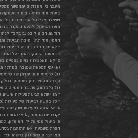
מעבר בין מסלולים יתאפשר מקסימום אחת ל-3 חודשים ולא יותר מפעם בשנה, כל בקשה נו
ששילם או יבטל את חיובו בשל העסקה ויגב
המנוי, מס' ת.ז. , סיבת הביטול 
* לא תכובד כל בקשה לביטול רטר
* במעמד הפסקת המנוי על המנוי ל
3. לא יתאפשרו זיכויים כספיים בשום מקרה על:
(א) ימי הקפאה שנצברו במהלך תקו
(ב) כרטיסיות או יתרתן של כרטיסי
(ג) כל תקופת זמן שתתוסף כחלק 
(ד) כלל התקופה בה המנוי היה פ
* מנוי שלא הגיע לפעילות אישית ש
* כל בקשה לביטול של פעילות (כגון: אימ
4. אי הגעה לפעילות שנקבעה ע"י
יקוזז יום מהמנוי , 4 אי הגעות בחודש – יקוזז שבוע מהמנוי.
5. ביטול מנוי על ידי המועדון: 
הפרת משמעת ו/או התנהגות גסה, פ
ו/או לגרום להם נזק כלשהו וכד', 