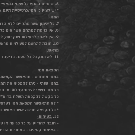
6. שינויים במנוי: כל שינוי במאפייני המנוי (המרות למינהן) תחוייבנה בדמי המרה בסך 100 ש"ח. לשיקול דעת המועדון.
* יש לציין כי מנוי/כרטיסייה הינם
המנוי.
7. כל אימון אשר מתקיים ללא הדרכה , כגון: מזרון פתוח או OPEN GYM , יתקיים עפ"י נהלי המועדון , כללי הבטיחות ובאחריות המתאמן.
8. אין כניסה למתחם אשר אינו כלול במנוי הלקוח , לרבות: מתחם ה-MMA , סטודיו , פילאטיס וכיו"ב , אלא באישור מפורש מההנהלה.
9. אין לאחר לפעילות שנקבעה, לאחר איחור של מעל 10 דק' לא תתאפשר כניסתו של החבר לפעילות , אלא אם הוחלט אחרת ע"י הצוות.
10. חובה להרשם לפעילויות מר
מראש.
11. לא תתקבל כל טענה בדיעבד בנוגע לנהלי המועדון אשר נועדו לשמור על הסדר , ההגינות והשקיפות לכלל המשתמשים.
הקפאת מנוי
במנוי מתחדש - תתאפשר הקפאת מנוי פעם אחת לכל 12 חודשי מנוי ברצף, ל-14 ימי
במנוי שנתי - ניתן להקפיא את המנוי (ללא ת
כל מנוי רשאי לצבור עד 30 ימי הקפאה לתקופת המנוי.
כל בקשה להקפאה תשלח בדוא"ל המ
* לא תתאפשר הקפאת מנוי רטרואק
* כל הקפאה חריגה אשר תאושר מכ
12.
בטיחות-
- חובה להודיע על כל פגיעה או ט
- באימוני קטינים - באחריות הור