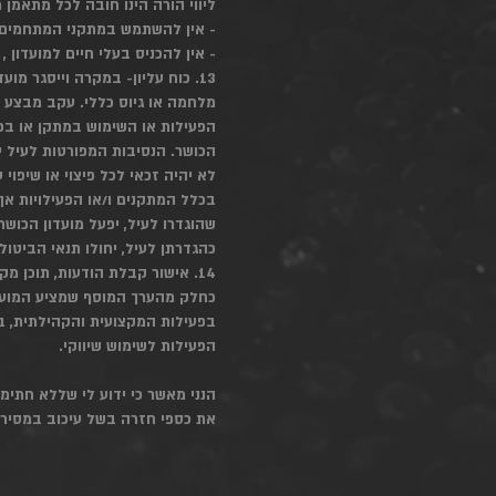
ליווי הורה הינו חובה לכל מתאמן מתחת לגיל 13. המועדון לא יישא באחריות כלפי קטינים אשר הוריהם 
- אין להשתמש במתקני המתחמים ה
- אין להכניס בעלי חיים למועדון , 
13. כוח עליון- במקרה וייסגר מו
מלחמה או גיוס כללי. עקב מבצע 
הפעילות או השימוש במתקן או בכ
הכושר. הנסיבות המפורטות לעיל י
לא יהיה זכאי לכל פיצוי או שיפוי
בכלל המתקנים ו/או הפעילויות אך 
שהוגדרו לעיל, יפעל מועדון הכושר
כהגדרתן לעיל, יחולו תנאי הביטול
14. אישור קבלת הודעות, תוכן מקצועי ופרסומי ועדכוני מערכת בדוא"ל/סמס ושימוש במדיה
כחלק מהערך המוסף שמציע המועדון
בפעילות המקצועית והקהילתית, בע
הפעילות לשימוש שיווקי.
הנני מאשר כי ידוע לי שללא חתימ
את כספי חזרה בשל עיכוב במסירת