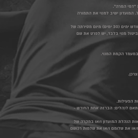
ועד מסירת הודעת הביטול. המועדון ישיב למנוי את התמורה
מועד הביטול: למעט במקרה בו נקב המנוי בהודעת הביטול במועד מאוחר יותר, ביטול מנוי יכנס לתוקפו לאחר חודש ימים (30 ימים) מיום מסירתה של
ועדון (info@crossfitweizmann.co.il) או בעזרת טופס ביטול מנוי בלבד, יש לפרט את שם
 במעמד הקמת המנוי.
רכן.
בהתאם לנהלים: הברזה אחת החודש -
ראות הנהלת המועדון ו/או במקרה של
ו/או את שלומם ו/או את שלמות רכושם