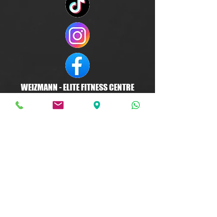
WEIZMANN - ELITE FITNESS CENTRE
סניף ביל"ו - בוסי סנט ג'ורג' 13 , עקרון
2000, קרית עקרון
info@crossfitweizmann.co.il
סניף ראשל"צ - לישנסקי 4 , קומה 3 ,
ראשל"צ
soho@crossfitweizmann.co.il
08-91-222-71