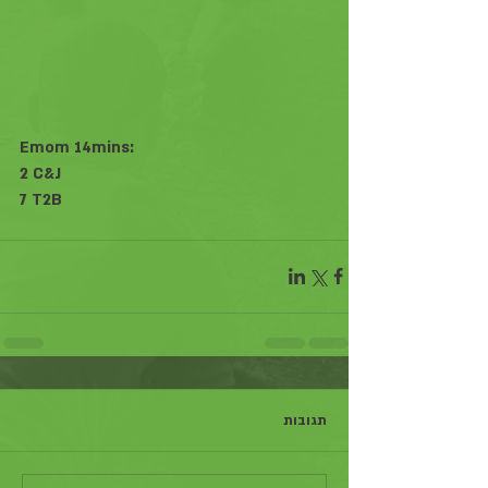
Emom 14mins:
2 C&J
7 T2B
תגובות