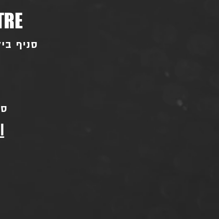
TRE
סניף ביל"ו - בו
סני
l