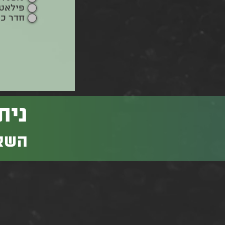
פילאטי
חדר כו
נית
השאי