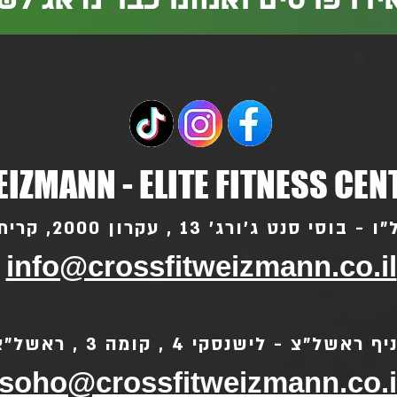
רו פרטים ואנחנו כבר נדאג לש
IZMANN - ELITE FITNESS CEN
סי סנט ג'ורג' 13 , עקרון 2000, קרית עקרון
info@crossfitweizmann.co.il
ף ראשל"צ - לישנסקי 4 , קומה 3 , ראשל"צ
soho@crossfitweizmann.co.i