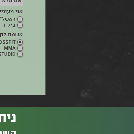
אני מעוניי
ראשל"
ביל"ו
אשמח לקבל
OSSFIT
MMA
STUDIO
נית