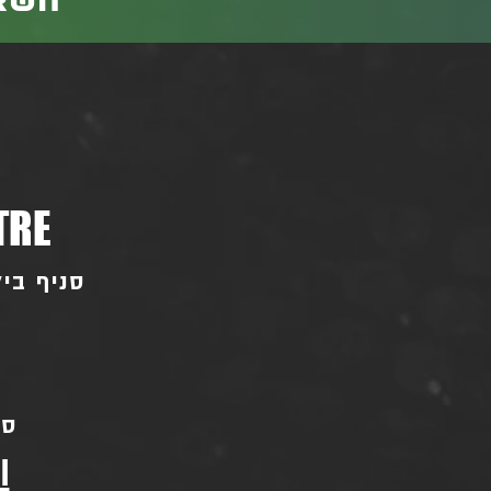
השאי
TRE
סניף ביל"ו - בו
סני
l