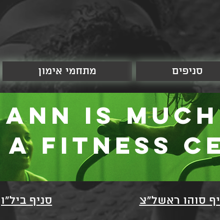
סניפים
מתחמי אימון
mann is much
 a fitness c
יף סוהו ראשל"צ
סניף ביל"ו