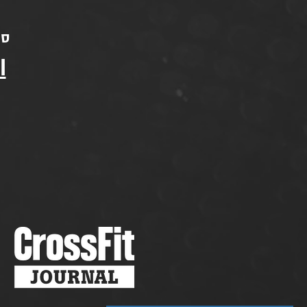
סני
l