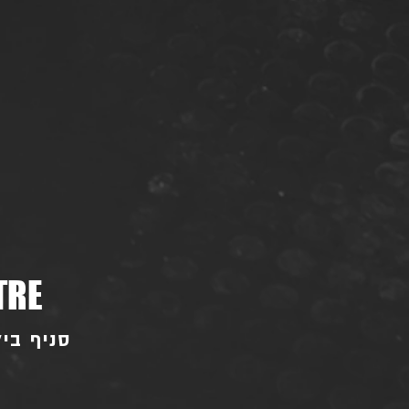
TRE
סניף ביל"ו - בו