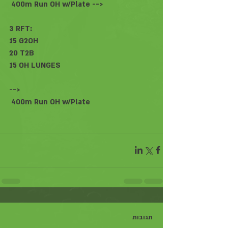
 400m Run OH w/Plate -->
3 RFT:
15 G2OH
20 T2B
15 OH LUNGES
-->
 400m Run OH w/Plate
תגובות