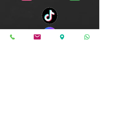
WEIZMANN - ELITE FITNESS CENTRE
סניף ביל"ו - בוסי סנט ג'ורג' 13 , עקרון
2000, קרית עקרון
info@crossfitweizmann.co.il
סניף ראשל"צ - לישנסקי 4 , קומה 3 ,
ראשל"צ
soho@crossfitweizmann.co.il
08-91-222-71