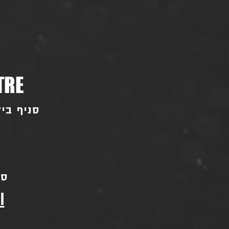
TRE
סניף ביל"ו - בו
סני
l