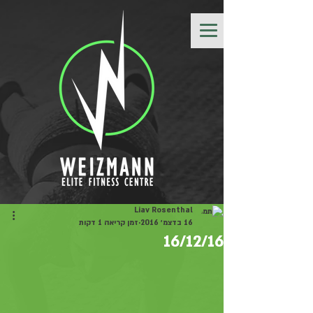
Liav Rosenthal
16 בדצמ׳ 2016
זמן קריאה 1 דקות
16/12/16