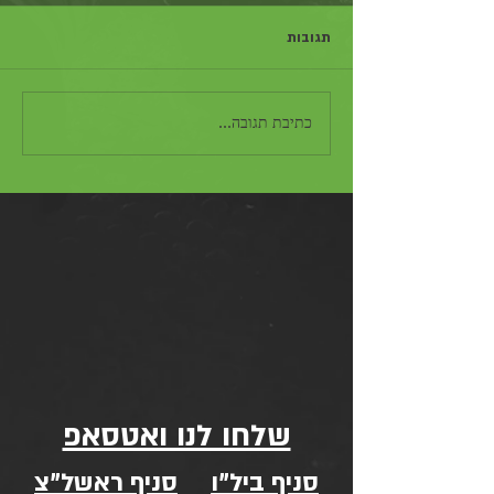
תגובות
כתיבת תגובה...
שלחו לנו ואטסאפ
סניף ביל"ו
סניף ראשל"צ