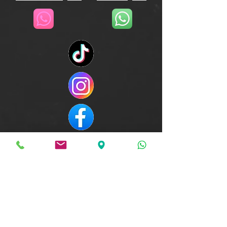
WEIZMANN - ELITE FITNESS CENTRE
סניף ביל"ו - בוסי סנט ג'ורג' 13 , עקרון
2000, קרית עקרון
info@crossfitweizmann.co.il
סניף ראשל"צ - לישנסקי 4 , קומה 3 ,
ראשל"צ
soho@crossfitweizmann.co.il