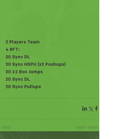
2 Players Team
4 RFT:
20 Sync DL
20 Sync HSPU (x2 Pushups)
20 1:1 Box Jumps
20 Sync DL
20 Sync Pullups