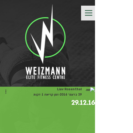
Liav Rosenthal
29 בדצמ׳ 2016
זמן קריאה 1 דקות
29.12.16