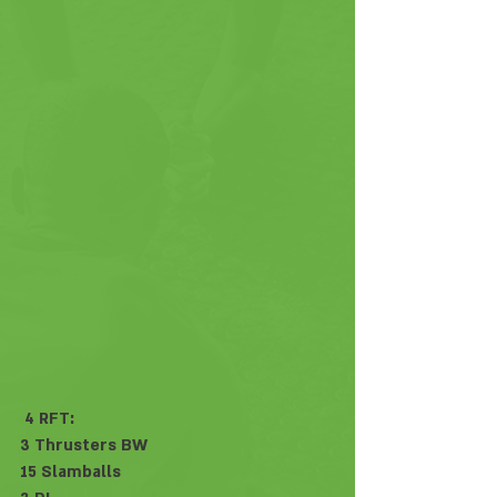
 4 RFT:
3 Thrusters BW
15 Slamballs