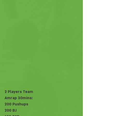
2 Players Team
Amrap 30mins:
200 Pushups
200 BJ