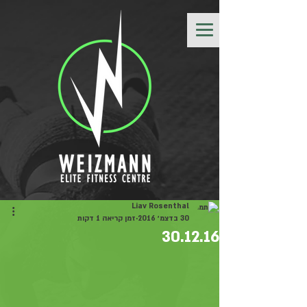
Liav Rosenthal
30 בדצמ׳ 2016
זמן קריאה 1 דקות
30.12.16