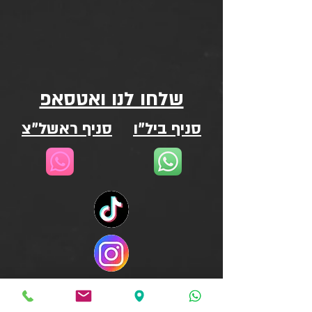
שלחו לנו ואטסאפ
סניף ביל"ו
סניף ראשל"צ