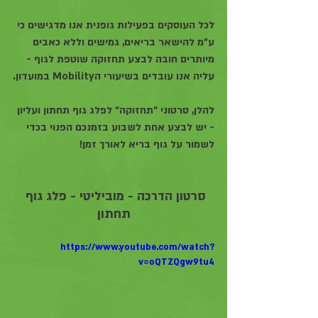
לכל העוסקים בפעילות גופנית אנו מדגישים כי 
ע"מ להישאר בריאים, גמישים וללא כאבים 
מיותרים חובה לבצע תחזוקה שוטפת לגוף - 
עליה אנו עובדים בשיעורי הMobility במועדון.
להלן, סרטוני "תחזוקה" לפלג גוף תחתון ועליון 
- יש לבצע אחת לשבוע בזמנכם הפנוי בכדי 
לשמור על גוף בריא לאורך זמן! 
סרטון הדרכה - מוביליטי - פלג גוף 
תחתון
https://www.youtube.com/watch?
v=oQTZQgw9tu4