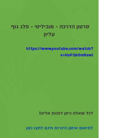
סרטון הדרכה - מוביליטי - פלג גוף 
עליון
https://www.youtube.com/watch?
v=HxP3bOmVswI
לכל שאלה ניתן לפנות אלינו!
לתיאום אימון היכרות חינם לחצו כאן