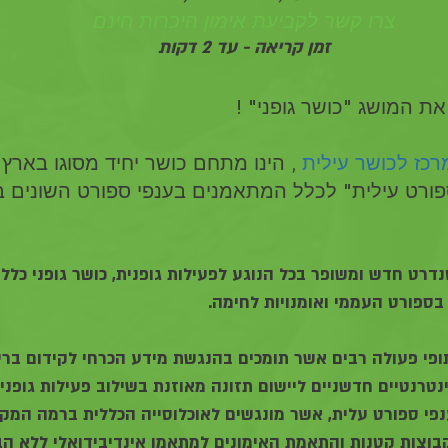
צרו קשר לקביעת אימון היכרות חינם
זמן קריאה - עד 2 דקות
ת המושג "כושר גופני" !
מרכז לכושר עילית
 , הינו מתחם כושר יחיד מסוגו בארץ
ורט עילית" לכלל המתאמנים בענפי ספורט השונים 
רט חדש ומשופר בכל הנוגע לפעילות גופנית, כושר גופני כללי, 
 בספורט העממי ואומנויות לחימה.
ופי פעולה רבים אשר תומכים בהנגשת מידע הכרחי לקידום בריא
נטרנטיים חדשניים ליישום תזונה מאוזנת בשילוב פעילות גופנית
י ספורט עלית, אשר מונגשים לאוכלוסייה הכללית ברמה המקצו
בוצות קטנות והתאמת האימונים למתאמן אינדיבידואלי ללא הבדל