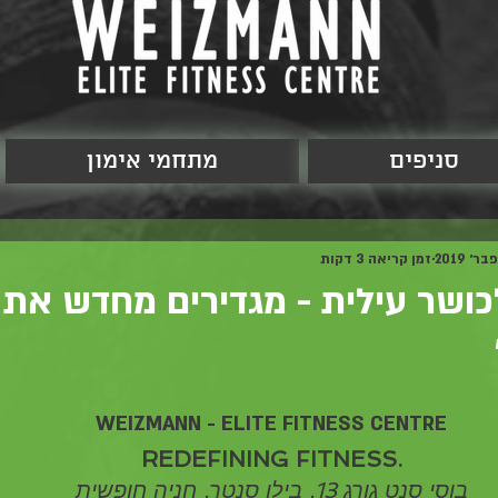
סניפים
מתחמי אימון
זמן קריאה 3 דקות
לכושר עילית - מגדירים מחדש את
WEIZMANN - ELITE FITNESS CENTRE
REDEFINING FITNESS.
בוסי סנט גורג 13, בילו סנטר, חניה חופשית