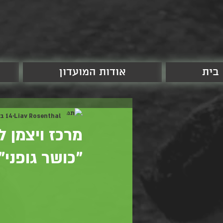
בית
אודות המועדון
Liav Rosenthal
14 בפבר׳ 2019
מרכז ויצמן 
"כושר גופני"