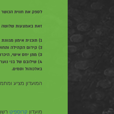
לספק את חווית הכושר ה
זאת באמצעות שלושה מ
1) תוכנית אימון מגוונת ומקצועית וכן, מתן יחס החניכה טוב ביותר בעבור מתאמנים חדשים.
2) קידום הקהילה ותחושת השייכות תוך חווית אימון חברתית, תומכת , מותאמת וחיובית.
3) מתן יחס אישי, היכרות מעמיקה עם כל מתאמן ומתאמן ברובד האישי וכן, המקצועי.
4) שילובם של בני נוע
באלכוהול וסמים.
המועדון מציע ומתמחה ב- 3 ענפי ספור
מועדון 
קרוספיט
 רשמי