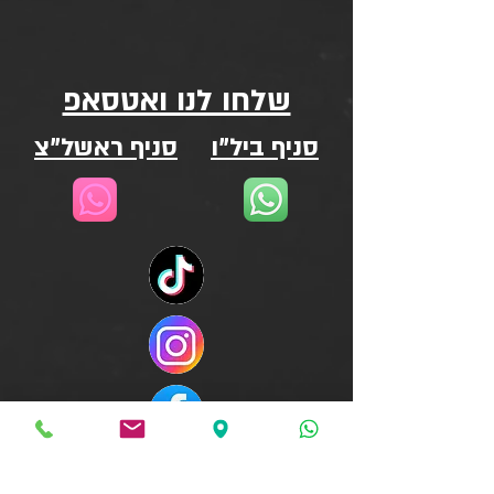
שלחו לנו ואטסאפ
סניף ביל"ו
סניף ראשל"צ
WEIZMANN - ELITE FITNESS CENTRE
סניף ביל"ו - בוסי סנט ג'ורג' 13 , עקרון