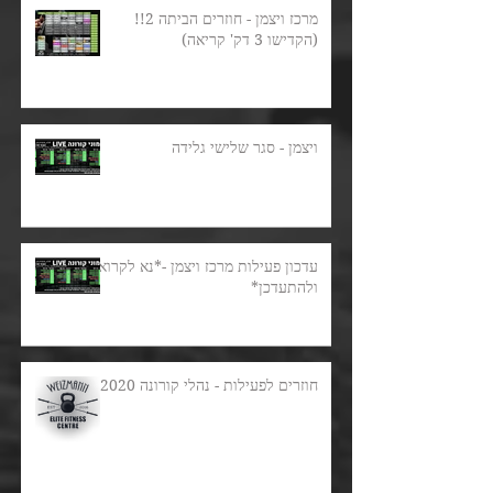
מרכז ויצמן - חוזרים הביתה 2!!
(הקדישו 3 דק' קריאה)
ויצמן - סגר שלישי גלידה
עדכון פעילות מרכז ויצמן -*נא לקרוא
ולהתעדכן*
חוזרים לפעילות - נהלי קורונה 2020